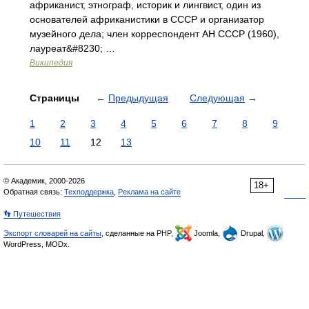
африканист, этнограф, историк и лингвист, один из
основателей африканистики в СССР и организатор
музейного дела; член корреспондент АН СССР (1960),
лауреат&#8230; …
Википедия
Страницы
←
Предыдущая
Следующая
→
1
2
3
4
5
6
7
8
9
10
11
12
13
© Академик, 2000-2026
18+
Обратная связь:
Техподдержка
,
Реклама на сайте
👣 Путешествия
Экспорт словарей на сайты
, сделанные на PHP,
Joomla,
Drupal,
WordPress, MODx.